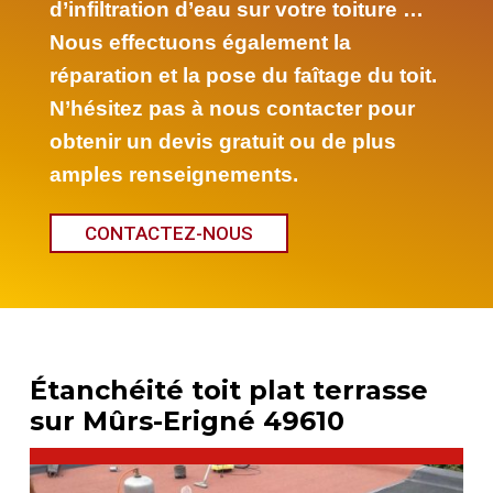
d’infiltration d’eau sur votre toiture …
Nous effectuons également la
réparation et la pose du faîtage du toit.
N’hésitez pas à nous contacter pour
obtenir un devis gratuit ou de plus
amples renseignements.
CONTACTEZ-NOUS
Étanchéité toit plat terrasse
sur Mûrs-Erigné 49610