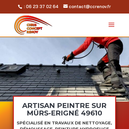
: 06 23 37 02 64
contact@ccrenov.fr
ARTISAN PEINTRE SUR
MÛRS-ERIGNÉ 49610
SPÉCIALISÉ EN TRAVAUX DE NETTOYAGE,
DÉMOUSSAGE, PEINTURE HYDROFUGE