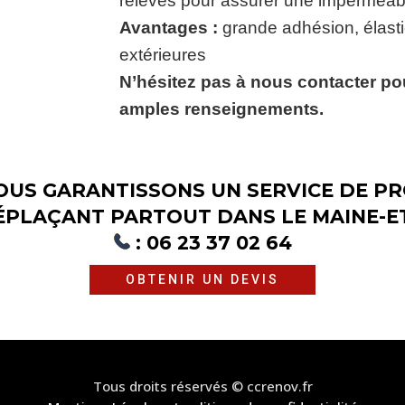
relevés pour assurer une imperméabil
Avantages :
grande adhésion, élastic
extérieures
N’hésitez pas à nous contacter pou
amples renseignements.
US GARANTISSONS UN SERVICE DE PR
ÉPLAÇANT PARTOUT DANS LE MAINE-ET-
:
06 23 37 02 64
OBTENIR UN DEVIS
Tous droits réservés © ccrenov.fr