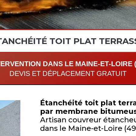
TANCHÉITÉ TOIT PLAT TERRAS
TERVENTION DANS LE MAINE-ET-LOIRE (
DEVIS ET DÉPLACEMENT GRATUIT
Étanchéité toit plat terr
par membrane bitumeu
Artisan couvreur étanche
dans le Maine-et-Loire (49