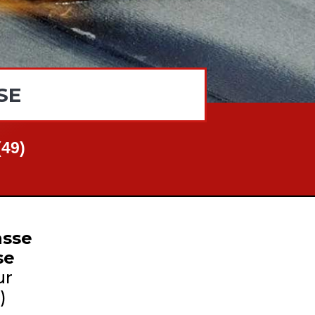
SE
49)
asse
se
ur
)